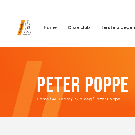
Home
Onze club
Eerste ploege
Peter Poppe
Home
All Team
P2 ploeg
Peter Poppe