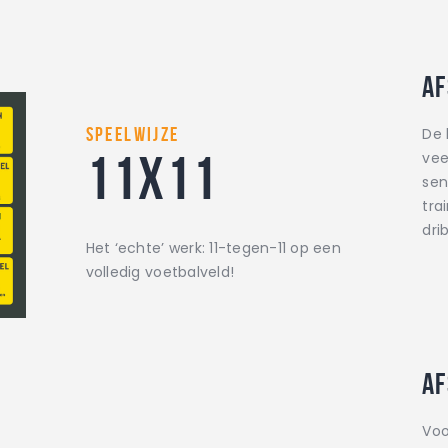
Af
SPEELWIJZE
De 
11X11
vee
sen
tra
dri
Het ‘echte’ werk: 11-tegen-11 op een
volledig voetbalveld!
Af
Voo