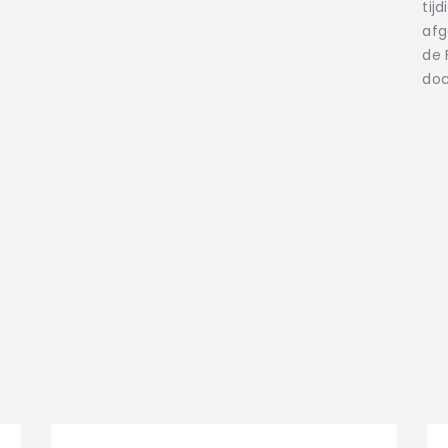
tij
afg
de 
doc