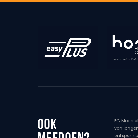
Ook
FC Moorsel
van jongen
meedoen?
ontspanne