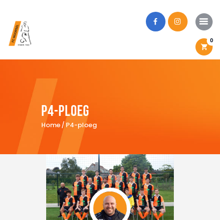
0
Home
Onze club
P4-ploeg
Eerste ploegen
Home
P4-ploeg
Jeugdteams
Webshop
Activiteiten
Inschrijven?
Locaties