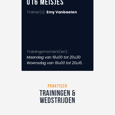
U16 Meisjes
Nuttige info
Contact
Trainer(s):
Emy Vanbaelen
Trainingsmoment(en):
Maandag van 19u00 tot 20u30
Woensdag van 19u00 tot 20u15.
praktisch
Trainingen &
wedstrijden