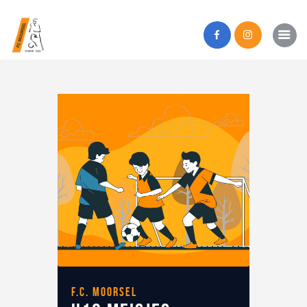
Home
Onze club
Eerste ploegen
Jeugdteams
Webshop
Activiteiten
Inschrijven?
Locaties
F.C. Moorsel