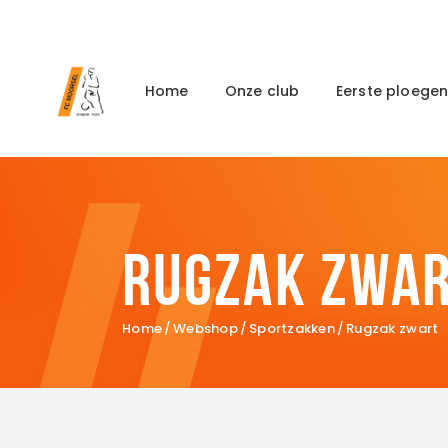
Home
Onze club
Eerste ploege
Rugzak zwa
Home
Webshop
Sportzakken
Rugzak zwart