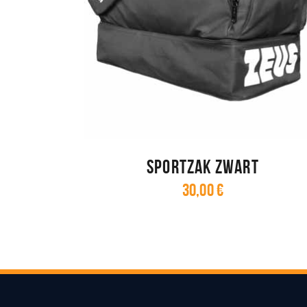
Sportzak zwart
30
,
00
€