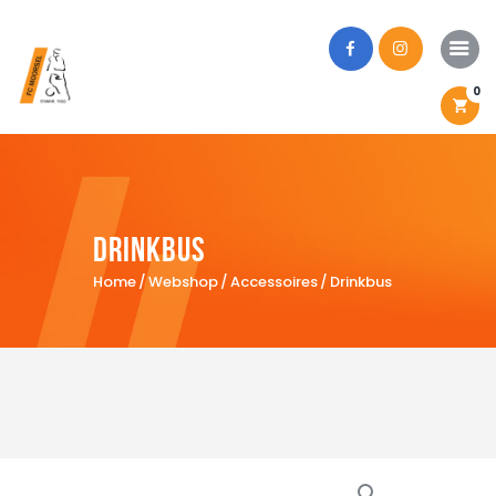
0
Home
Onze club
Drinkbus
Eerste ploegen
Home
Webshop
Accessoires
Drinkbus
Jeugdteams
Webshop
Activiteiten
Inschrijven?
Locaties