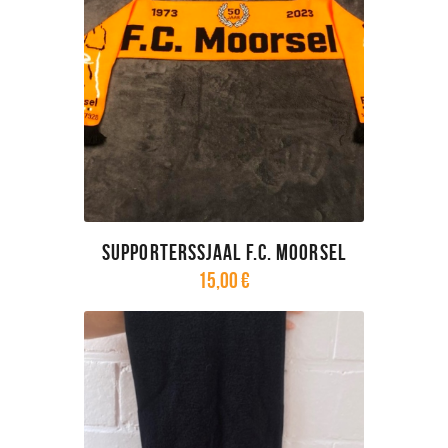
Supporterssjaal F.C. Moorsel
15
,
00
€