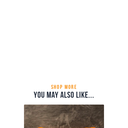
Drinkbus
7
,
00
€
Buy now
Accessoires
Categorie:
5742
Product ID:
shop more
you may also like...