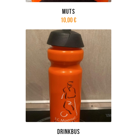
Muts
10
,
00
€
Drinkbus