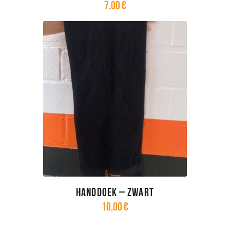
7
,
00
€
Handdoek – zwart
10
,
00
€