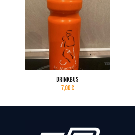
Drinkbus
7
,
00
€