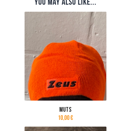
you may also like...
Muts
10
,
00
€