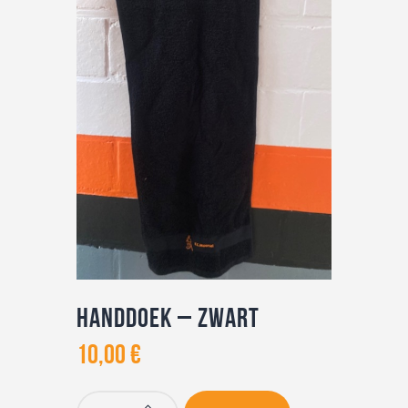
Nuttige info
Contact
Handdoek – zwart
10
,
00
€