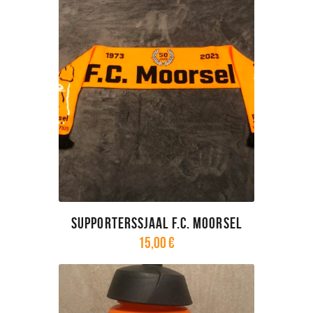
Supporterssjaal F.C. Moorsel
15
,
00
€